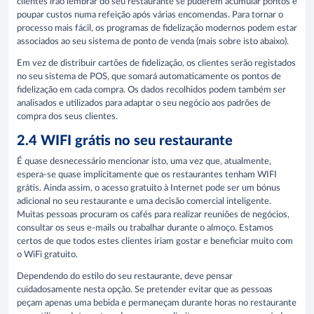
clientes irão lembrar do seu restaurante se puderem acumular pontos e
poupar custos numa refeição após várias encomendas. Para tornar o
processo mais fácil, os programas de fidelização modernos podem estar
associados ao seu sistema de ponto de venda (mais sobre isto abaixo).
Em vez de distribuir cartões de fidelização, os clientes serão registados
no seu sistema de POS, que somará automaticamente os pontos de
fidelização em cada compra. Os dados recolhidos podem também ser
analisados e utilizados para adaptar o seu negócio aos padrões de
compra dos seus clientes.
2.4 WIFI grátis no seu restaurante
É quase desnecessário mencionar isto, uma vez que, atualmente,
espera-se quase implicitamente que os restaurantes tenham WIFI
grátis. Ainda assim, o acesso gratuito à Internet pode ser um bónus
adicional no seu restaurante e uma decisão comercial inteligente.
Muitas pessoas procuram os cafés para realizar reuniões de negócios,
consultar os seus e-mails ou trabalhar durante o almoço. Estamos
certos de que todos estes clientes iriam gostar e beneficiar muito com
o WiFi gratuito.
Dependendo do estilo do seu restaurante, deve pensar
cuidadosamente nesta opção. Se pretender evitar que as pessoas
peçam apenas uma bebida e permaneçam durante horas no restaurante