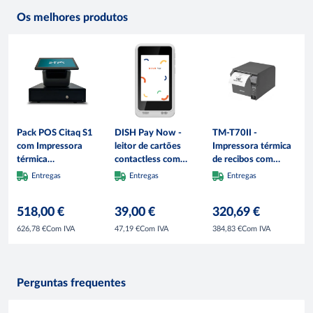
Os melhores produtos
Pack POS Citaq S1
DISH Pay Now -
TM-T70II -
com Impressora
leitor de cartões
Impressora térmica
térmica
contactless com
de recibos com
incorporada e
base de
saída frontal,
Entregas
Entregas
Entregas
Gaveta de dinheiro
carregamento, 7.55
80mm, cortador,
GEON
x 1.47 x 14.05 cm,
USB + RS232,
518,00 €
39,00 €
320,69 €
branco
cinzento escuro
Com IVA
Com IVA
Com IVA
626,78 €
47,19 €
384,83 €
Perguntas frequentes