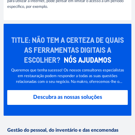
para utilizar a Internet, pode pensar em limitar o acesso a um período
específico, por exemplo.
TITLE: NÃO TEM A CERTEZA DE QUAIS
AS FERRAMENTAS DIGITAIS A
ESCOLHER?
NÓS AJUDAMOS
Queremos que tenha sucesso! Os nossos consultores especialistas
em restauração podem responder a todas as suas questões
relacionadas com o seu negócio. Na makro, oferecemos-lhe o
serviço Dish Weblisting para o ajudar a melhorar a sua visibilidade
online.
Descubra as nossas soluções
Gestão do pessoal, do inventário e das encomendas