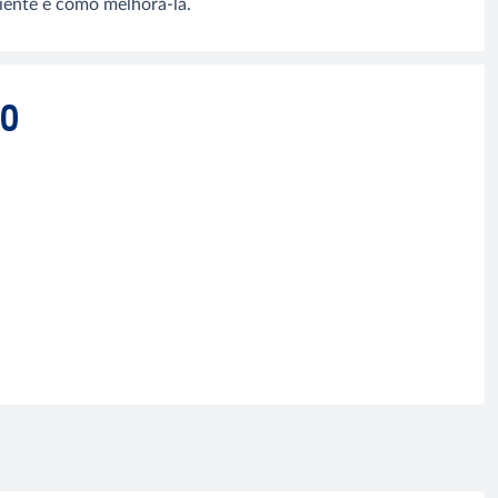
liente e como melhorá-la.
GO