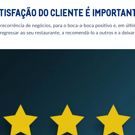
SATISFAÇÃO DO CLIENTE É IMPORTA
 recorrência de negócios, para o boca-a-boca positivo e, em últi
 regressar ao seu restaurante, a recomendá-lo a outros e a deixar