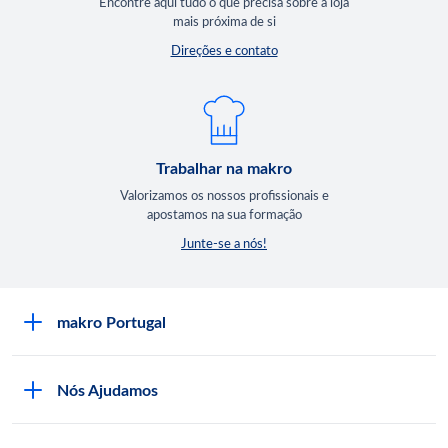
Encontre aqui tudo o que precisa sobre a loja
mais próxima de si
Direções e contato
Trabalhar na makro
Valorizamos os nossos profissionais e
apostamos na sua formação
Junte-se a nós!
makro Portugal
Sobre a makro
Nós Ajudamos
Lojas makro
Seja Cliente
Trabalhar na makro