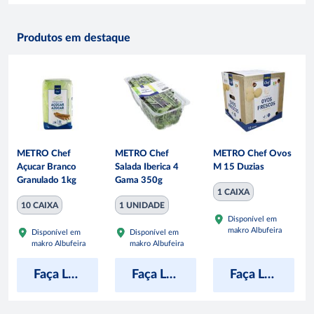
Produtos em destaque
METRO Chef
METRO Chef
METRO Chef Ovos
Açucar Branco
Salada Iberica 4
M 15 Duzias
Granulado 1kg
Gama 350g
1 CAIXA
10 CAIXA
1 UNIDADE
Disponível em
makro Albufeira
Disponível em
Disponível em
makro Albufeira
makro Albufeira
Faça Login para ver preço
Faça Login para ver preço
Faça Login para ver preço