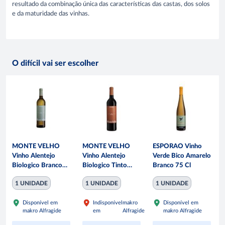
resultado da combinação única das características das castas, dos solos
e da maturidade das vinhas.
O difícil vai ser escolher
MONTE VELHO
MONTE VELHO
ESPORAO Vinho
Vinho Alentejo
Vinho Alentejo
Verde Bico Amarelo
Biologico Branco
Biologico Tinto
Branco 75 Cl
75CL
750ML
1 UNIDADE
1 UNIDADE
1 UNIDADE
Disponível em
Indisponível
makro
Disponível em
makro Alfragide
em
Alfragide
makro Alfragide