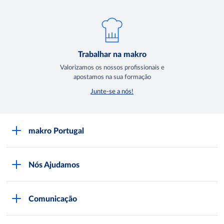
Trabalhar na makro
Valorizamos os nossos profissionais e
apostamos na sua formação
Junte-se a nós!
makro Portugal
Sobre a makro
Nós Ajudamos
Lojas makro
Seja Cliente
Trabalhar na makro
Comunicação
Documentação Necessária
Comprar na makro