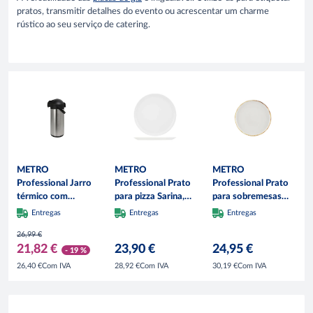
pratos, transmitir detalhes do evento ou acrescentar um charme
rústico ao seu serviço de catering.
METRO
METRO
METRO
Professional Jarro
Professional Prato
Professional Prato
térmico com
para pizza Sarina,
para sobremesas
doseador, aço
porcelana, Ø 31 cm,
Ateo, porcelana, Ø
Entregas
Entregas
Entregas
inoxidável 18/8,
branco, 6 unidades
20 cm, bege, 6
26,99 €
20.5 x 17.5 x 43.5
unidades
21,82 €
23,90 €
24,95 €
cm, 5 L, prateado
- 19 %
Com IVA
Com IVA
Com IVA
26,40 €
28,92 €
30,19 €