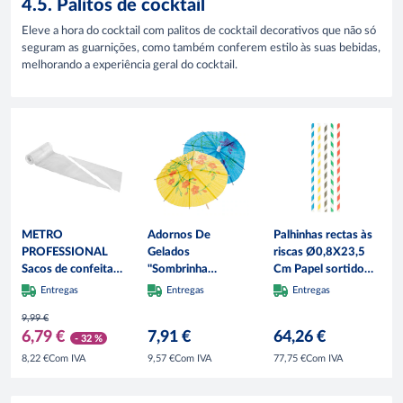
4.5. Palitos de cocktail
Eleve a hora do cocktail com palitos de cocktail decorativos que não só
seguram as guarnições, como também conferem estilo às suas bebidas,
melhorando a experiência geral do cocktail.
METRO
Adornos De
Palhinhas rectas às
PROFESSIONAL
Gelados
riscas Ø0,8X23,5
Sacos de confeitar
"Sombrinha
Cm Papel sortido
descartáveis, LDPE
Indonésia" Ø
(3000 unidades)
Entregas
Entregas
Entregas
virgem, 30 x46 cm,
12X15 Cm Sortido
9,99 €
100 unidades
Madeira (100
6,79 €
7,91 €
64,26 €
Unidades)
- 32 %
Com IVA
Com IVA
Com IVA
8,22 €
9,57 €
77,75 €