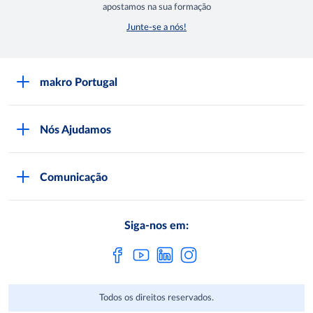
apostamos na sua formação
Junte-se a nós!
makro Portugal
Sobre a makro
Nós Ajudamos
Lojas makro
Seja Cliente
Trabalhar na makro
Comunicação
Documentação Necessária
Comprar na makro
Comunicação makro
Serviços makro
Qualidade e Segurança
Siga-nos em:
Regulamentos
App makro Companion
Programa de Compliance
Subscrever Newsletter
Contactos
Portal de Denúncias Compliance
METRO AG
Todos os direitos reservados.