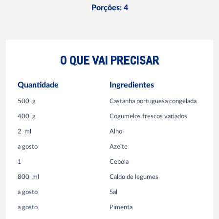
Porções
:
4
O QUE VAI PRECISAR
Quantidade
Ingredientes
500
g
Castanha portuguesa congelada
400
g
Cogumelos frescos variados
2
ml
Alho
a gosto
Azeite
1
Cebola
800
ml
Caldo de legumes
a gosto
Sal
a gosto
Pimenta