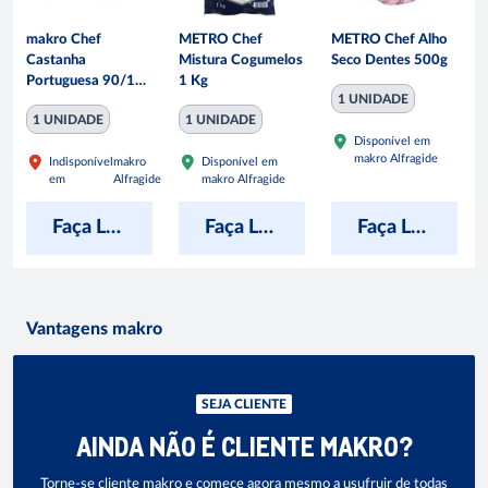
makro Chef
METRO Chef
METRO Chef Alho
Castanha
Mistura Cogumelos
Seco Dentes 500g
Portuguesa 90/120
1 Kg
1 UNIDADE
1 Kg
1 UNIDADE
1 UNIDADE
Disponível em
makro Alfragide
Indisponível
makro
Disponível em
em
Alfragide
makro Alfragide
Faça Login para ver preço
Faça Login para ver preço
Faça Login para ver preço
Vantagens makro
SEJA CLIENTE
AINDA NÃO É CLIENTE MAKRO?
Torne-se cliente makro e comece agora mesmo a usufruir de todas