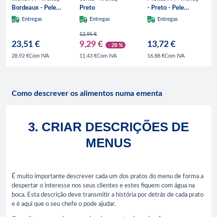
Bordeaux - Pele
Preto
- Preto - Pele
sintética - 4 vistas
sintética - 4 vistas
Entregas
Entregas
Entregas
12,95 €
23,51 €
9,29 €
13,72 €
- 28 %
Com IVA
Com IVA
Com IVA
28,92 €
11,43 €
16,88 €
Como descrever os alimentos numa ementa
3. CRIAR DESCRIÇÕES DE
MENUS
É muito importante descrever cada um dos pratos do menu de forma a
despertar o interesse nos seus clientes e estes fiquem com água na
boca. Esta descrição deve transmitir a história por detrás de cada prato
e é aqui que o seu chefe o pode ajudar.