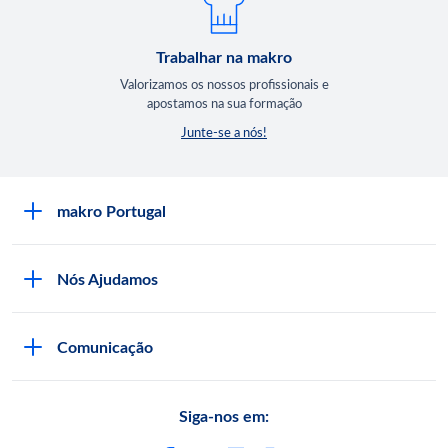
Trabalhar na makro
Valorizamos os nossos profissionais e
apostamos na sua formação
Junte-se a nós!
makro Portugal
Sobre a makro
Nós Ajudamos
Lojas makro
Seja Cliente
Trabalhar na makro
Comunicação
Documentação Necessária
Comprar na makro
Comunicação makro
Serviços makro
Qualidade e Segurança
Siga-nos em:
Regulamentos
App makro Companion
Programa de Compliance