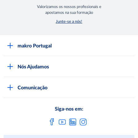
Valorizamos os nossos profissionais e
apostamos na sua formação
Junte-se a nós!
makro Portugal
Sobre a makro
Nós Ajudamos
Lojas makro
Seja Cliente
Trabalhar na makro
Comunicação
Documentação Necessária
Comprar na makro
Comunicação makro
Serviços makro
Qualidade e Segurança
Siga-nos em:
Regulamentos
App makro Companion
Programa de Compliance
Subscrever Newsletter
Contactos
Portal de Denúncias Compliance
METRO AG