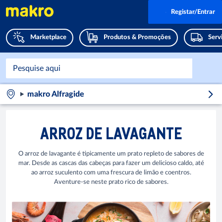
Registar/Entrar
Marketplace
Produtos & Promoções
Serv
makro Alfragide
ARROZ DE LAVAGANTE
O arroz de lavagante é tipicamente um prato repleto de sabores de
mar. Desde as cascas das cabeças para fazer um delicioso caldo, até
ao arroz suculento com uma frescura de limão e coentros.
Aventure-se neste prato rico de sabores.