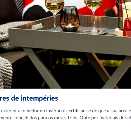
ores de intempéries
xterior acolhedor no inverno é certificar-se de que a sua área e
almente concebidos para os meses frios. Opte por materiais dura