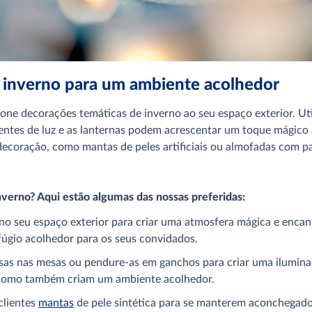
 inverno para um ambiente acolhedor
cione decorações temáticas de inverno ao seu espaço exterior. Uti
entes de luz e as lanternas podem acrescentar um toque mágico à
a decoração, como mantas de peles artificiais ou almofadas com 
nverno? Aqui estão algumas das nossas preferidas:
no seu espaço exterior para criar uma atmosfera mágica e encant
fúgio acolhedor para os seus convidados.
sas nas mesas ou pendure-as em ganchos para criar uma ilumina
, como também criam um ambiente acolhedor.
clientes
mantas
de pele sintética para se manterem aconchegado