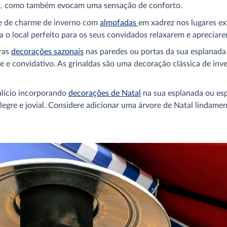
a, como também evocam uma sensação de conforto.
ue de charme de inverno com
almofadas
em xadrez nos lugares ex
-a o local perfeito para os seus convidados relaxarem e aprecia
tras
decorações sazonais
nas paredes ou portas da sua esplanada o
e e convidativo. As grinaldas são uma decoração clássica de inv
talício incorporando
decorações de Natal
na sua esplanada ou esp
alegre e jovial. Considere adicionar uma árvore de Natal lindam