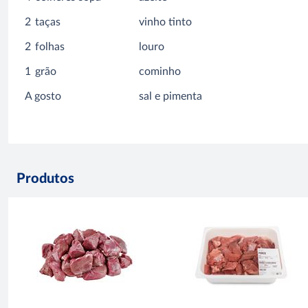
2
taças
vinho tinto
2
folhas
louro
1
grão
cominho
A gosto
sal e pimenta
Produtos