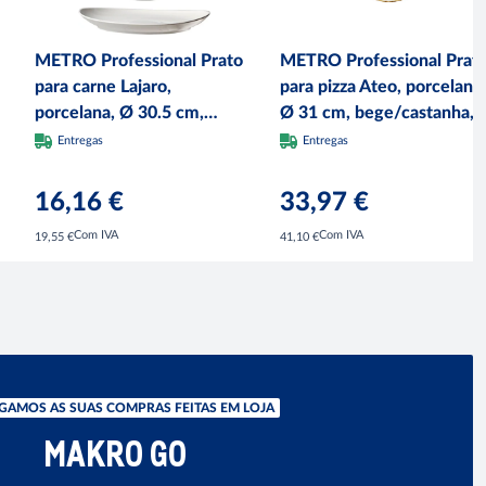
METRO Professional Prato
METRO Professional Prat
para carne Lajaro,
para pizza Ateo, porcelana,
porcelana, Ø 30.5 cm,
Ø 31 cm, bege/castanha, 
ovalado, branco, 6 unidades
unidades
Entregas
Entregas
16,16 €
33,97 €
Com IVA
Com IVA
19,55 €
41,10 €
GAMOS AS SUAS COMPRAS FEITAS EM LOJA
MAKRO GO