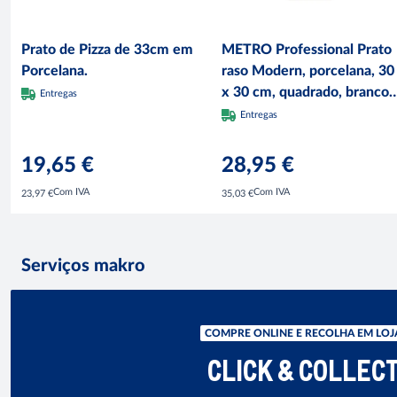
Prato de Pizza de 33cm em
METRO Professional Prato
Porcelana.
raso Modern, porcelana, 30
x 30 cm, quadrado, branco,
Entregas
4 unidades
Entregas
19,65 €
28,95 €
Com IVA
Com IVA
23,97 €
35,03 €
Serviços makro
COMPRE ONLINE E RECOLHA EM LOJ
CLICK & COLLEC