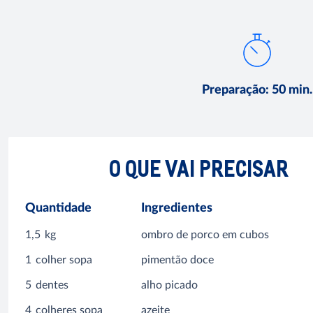
Preparação
:
50 min.
O QUE VAI PRECISAR
Quantidade
Ingredientes
1,5
kg
ombro de porco em cubos
1
colher sopa
pimentão doce
5
dentes
alho picado
4
colheres sopa
azeite