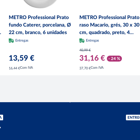
METRO Professional Prato
METRO Professional Prato
fundo Caterer, porcelana, Ø
raso Macario, grés, 30 x 30
22 cm, branco, 6 unidades
cm, quadrado, preto, 4
unidades
Entregas
Entregas
40,99 €
13,59 €
31,16 €
- 24 %
Com IVA
Com IVA
16,44 €
37,70 €
A
ENTRE
T