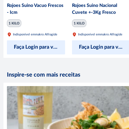
Rojoes Suino Vacuo Frescos
Rojoes Suino Nacional
- Icm
Cuvete +-3Kg Fresco
1 KILO
1 KILO
Indisponível em
makro Alfragide
Indisponível em
makro Alfragide
Faça Login para ver preço
Faça Login para ver preço
Inspire-se com mais receitas