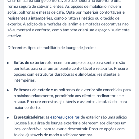
Criar uma área lounge confortável e acolhedora no exterior é uma
forma segura de cativar clientes. As opções de mobiliário incluem
sofás, poltronas e mesas de café. Opte por materiais confortáveis e
resistentes a intempéries, como o rattan sintético ou o tecido de
exterior. A adição de almofadas de jardim e almofadas decorativas não
só aumentará o conforto, como também criará um espaço visualmente
atrativo.
Diferentes tipos de mobiliário de lounge de jardim:
Sofás de exterior:
oferecem um amplo espaço para sentar e são
perfeitos para criar um ambiente confortável e relaxante. Procure
opções com estruturas duradouras e almofadas resistentes a
intempéries.
Poltronas de exterior:
as poltronas de exterior são concebidas para
o máximo relaxamento, permitindo aos clientes reclinarem-se e
relaxar. Procure encostos ajustáveis e assentos almofadados para
maior conforto.
Espreguiçadeiras
: as
espreguiçadeiras
de exterior são uma adição
luxuosa à sua área de lounge exterior e oferecem aos clientes um
local confortável para relaxar e descontrair. Procure opções com
toldos ajustáveis de modo a adicionar sombra.