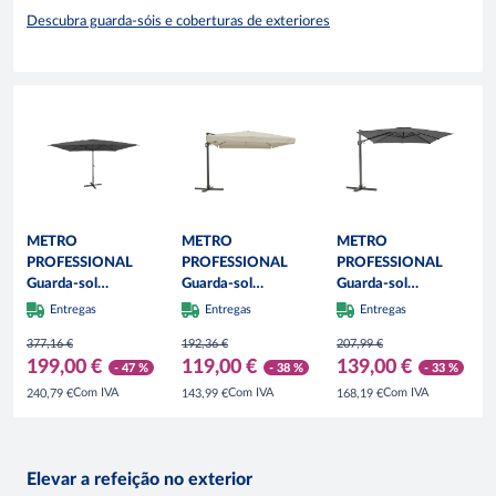
Descubra guarda-sóis e coberturas de exteriores
METRO
METRO
METRO
PROFESSIONAL
PROFESSIONAL
PROFESSIONAL
Guarda-sol
Guarda-sol
Guarda-sol
quadrado, alumínio,
quadrado suspenso
quadrado suspenso,
Entregas
Entregas
Entregas
4 x 4 m, repelente
com franja,
alumínio / poliéster,
377,16 €
192,36 €
207,99 €
de água,
alumínio/aço, 3 x 3
3 x 3 m, com
199,00 €
119,00 €
139,00 €
antracite/cinzento
m, repelente de
função de manivela
- 47 %
- 38 %
- 33 %
água, bege/cinzento
e inclinação,
Com IVA
Com IVA
Com IVA
240,79 €
143,99 €
168,19 €
cinzento
Elevar a refeição no exterior