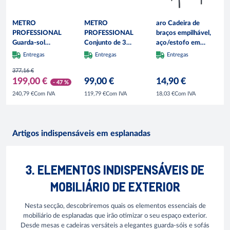
METRO
METRO
aro Cadeira de
PROFESSIONAL
PROFESSIONAL
braços empilhável,
Guarda-sol
Conjunto de 3
aço/estofo em
quadrado, alumínio,
peças de exterior,
tecido,
Entregas
Entregas
Entregas
4 x 4 m, repelente
madeira de
cinzento/preto
377,16 €
de água,
pinho/aço, 1 mesa
199,00 €
99,00 €
14,90 €
antracite/cinzento
110 x 50 cm, 2
- 47 %
bancos 110 x 25
Com IVA
Com IVA
Com IVA
240,79 €
119,79 €
18,03 €
cm, castanho
natural/verde
Artigos indispensáveis em esplanadas
3. ELEMENTOS INDISPENSÁVEIS DE
MOBILIÁRIO DE EXTERIOR
Nesta secção, descobriremos quais os elementos essenciais de
mobiliário de esplanadas que irão otimizar o seu espaço exterior.
Desde mesas e cadeiras versáteis a elegantes guarda-sóis e sofás