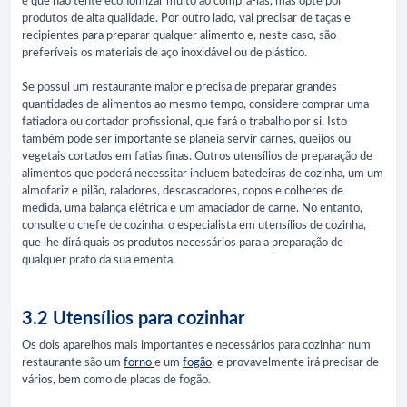
é que não tente economizar muito ao comprá-las, mas opte por
produtos de alta qualidade. Por outro lado, vai precisar de taças e
recipientes para preparar qualquer alimento e, neste caso, são
preferíveis os materiais de aço inoxidável ou de plástico.
Se possui um restaurante maior e precisa de preparar grandes
quantidades de alimentos ao mesmo tempo, considere comprar uma
fatiadora ou cortador profissional, que fará o trabalho por si. Isto
também pode ser importante se planeia servir carnes, queijos ou
vegetais cortados em fatias finas. Outros utensílios de preparação de
alimentos que poderá necessitar incluem batedeiras de cozinha, um um
almofariz e pilão, raladores, descascadores, copos e colheres de
medida, uma balança elétrica e um amaciador de carne. No entanto,
consulte o chefe de cozinha, o especialista em utensílios de cozinha,
que lhe dirá quais os produtos necessários para a preparação de
qualquer prato da sua ementa.
3.2 Utensílios para cozinhar
Os dois aparelhos mais importantes e necessários para cozinhar num
restaurante são um
forno
e um
fogão
, e provavelmente irá precisar de
vários, bem como de placas de fogão.