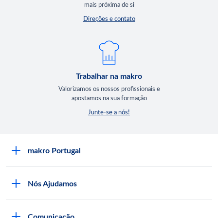
mais próxima de si
Direções e contato
Trabalhar na makro
Valorizamos os nossos profissionais e
apostamos na sua formação
Junte-se a nós!
makro Portugal
Sobre a makro
Nós Ajudamos
Lojas makro
Seja Cliente
Trabalhar na makro
Comunicação