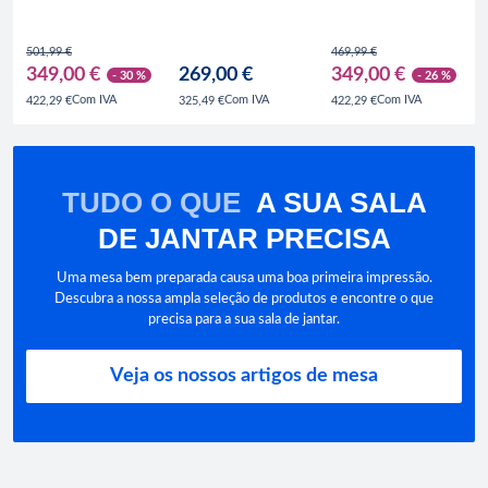
62 x 63.6 x 175.3
54 x 54.5 x 139.5
62 x 63.6 x 175.3,
cm, 347 L, preto
cm, 237 L, branco
347 L, branco
501,99 €
469,99 €
349,00 €
269,00 €
349,00 €
- 30 %
- 26 %
Com IVA
Com IVA
Com IVA
422,29 €
325,49 €
422,29 €
TUDO O QUE
A SUA SALA
DE JANTAR PRECISA
Uma mesa bem preparada causa uma boa primeira impressão.
Descubra a nossa ampla seleção de produtos e encontre o que
precisa para a sua sala de jantar.
Veja os nossos artigos de mesa