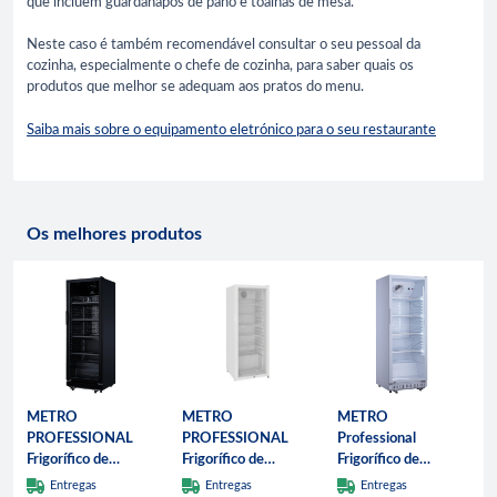
que incluem guardanapos de pano e toalhas de mesa.
Neste caso é também recomendável consultar o seu pessoal da
cozinha, especialmente o chefe de cozinha, para saber quais os
produtos que melhor se adequam aos pratos do menu.
Saiba mais sobre o equipamento eletrónico para o seu restaurante
Os melhores produtos
METRO
METRO
METRO
PROFESSIONAL
PROFESSIONAL
Professional
Frigorífico de
Frigorífico de
Frigorífico de
bebidas GSC2360B,
bebidas GSC4240,
bebidas GSC2360,
Entregas
Entregas
Entregas