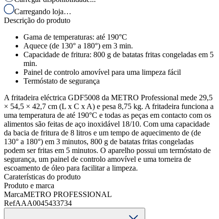
Carregando loja…
Descrição do produto
Gama de temperaturas: até 190°C
Aquece (de 130° a 180°) em 3 min.
Capacidade de fritura: 800 g de batatas fritas congeladas em 5
min.
Painel de controlo amovível para uma limpeza fácil
Termóstato de segurança
A fritadeira eléctrica GDF5008 da METRO Professional mede 29,5
× 54,5 × 42,7 cm (L x C x A) e pesa 8,75 kg. A fritadeira funciona a
uma temperatura de até 190°C e todas as peças em contacto com os
alimentos são feitas de aço inoxidável 18/10. Com uma capacidade
da bacia de fritura de 8 litros e um tempo de aquecimento de (de
130° a 180°) em 3 minutos, 800 g de batatas fritas congeladas
podem ser fritas em 5 minutos. O aparelho possui um termóstato de
segurança, um painel de controlo amovível e uma torneira de
escoamento de óleo para facilitar a limpeza.
Caraterísticas do produto
Produto e marca
Marca
METRO PROFESSIONAL
Ref
AAA0045433734