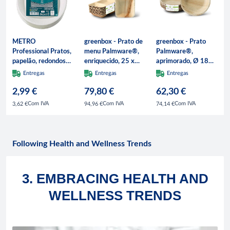
METRO
greenbox - Prato de
greenbox - Prato
Professional Pratos,
menu Palmware®,
Palmware®,
papelão, redondos,
enriquecido, 25 x
aprimorado, Ø 18
Ø 18 cm, branco,
15 cm, 2
cm, fundo, redondo,
Entregas
Entregas
Entregas
100 unidades
compartimentos,
200 Peças.
2,99 €
retangular, 200 un..
79,80 €
62,30 €
Com IVA
Com IVA
Com IVA
3,62 €
94,96 €
74,14 €
Following Health and Wellness Trends
3. EMBRACING HEALTH AND
WELLNESS TRENDS