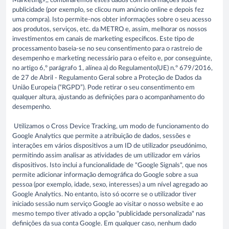
Marketing»,, combinaremos estes dados com informações sobre
publicidade (por exemplo, se clicou num anúncio online e depois fez
uma compra). Isto permite-nos obter informações sobre o seu acesso
aos produtos, serviços, etc. da METRO e, assim, melhorar os nossos
investimentos em canais de marketing específicos. Este tipo de
processamento baseia-se no seu consentimento para o rastreio de
desempenho e marketing necessário para o efeito e, por conseguinte,
no artigo 6,º parágrafo 1, alínea a) do Regulamento(UE) n.º 679/2016,
de 27 de Abril - Regulamento Geral sobre a Proteção de Dados da
União Europeia (“RGPD”). Pode retirar o seu consentimento em
qualquer altura, ajustando as definições para o acompanhamento do
desempenho.
Utilizamos o Cross Device Tracking, um modo de funcionamento do
Google Analytics que permite a atribuição de dados, sessões e
interações em vários dispositivos a um ID de utilizador pseudónimo,
permitindo assim analisar as atividades de um utilizador em vários
dispositivos. Isto inclui a funcionalidade de "Google Signals", que nos
permite adicionar informação demográfica do Google sobre a sua
pessoa (por exemplo, idade, sexo, interesses) a um nível agregado ao
Google Analytics. No entanto, isto só ocorre se o utilizador tiver
iniciado sessão num serviço Google ao visitar o nosso website e ao
mesmo tempo tiver ativado a opção "publicidade personalizada" nas
definições da sua conta Google. Em qualquer caso, nenhum dado