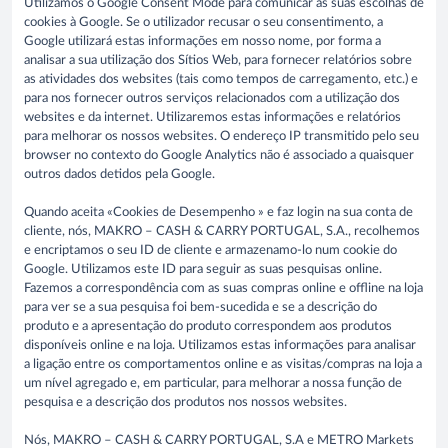
Utilizamos o Google Consent Mode para comunicar as suas escolhas de
cookies à Google. Se o utilizador recusar o seu consentimento, a
Google utilizará estas informações em nosso nome, por forma a
analisar a sua utilização dos Sítios Web, para fornecer relatórios sobre
as atividades dos websites (tais como tempos de carregamento, etc.) e
para nos fornecer outros serviços relacionados com a utilização dos
websites e da internet. Utilizaremos estas informações e relatórios
para melhorar os nossos websites. O endereço IP transmitido pelo seu
browser no contexto do Google Analytics não é associado a quaisquer
outros dados detidos pela Google.
Quando aceita «Cookies de Desempenho » e faz login na sua conta de
cliente, nós, MAKRO – CASH & CARRY PORTUGAL, S.A., recolhemos
e encriptamos o seu ID de cliente e armazenamo-lo num cookie do
Google. Utilizamos este ID para seguir as suas pesquisas online.
Fazemos a correspondência com as suas compras online e offline na loja
para ver se a sua pesquisa foi bem-sucedida e se a descrição do
produto e a apresentação do produto correspondem aos produtos
disponíveis online e na loja. Utilizamos estas informações para analisar
a ligação entre os comportamentos online e as visitas/compras na loja a
um nível agregado e, em particular, para melhorar a nossa função de
pesquisa e a descrição dos produtos nos nossos websites.
Nós, MAKRO – CASH & CARRY PORTUGAL, S.A e METRO Markets