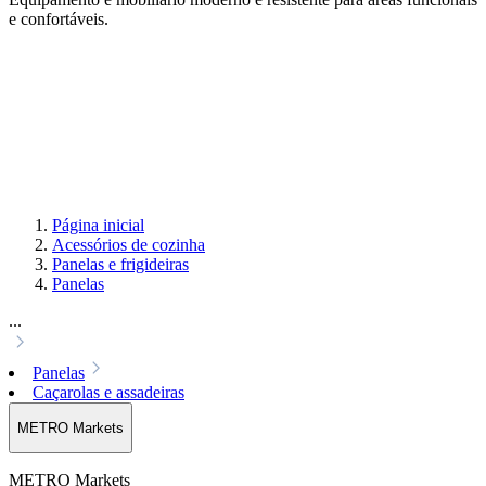
e confortáveis.
Página inicial
Acessórios de cozinha
Panelas e frigideiras
Panelas
...
Panelas
Caçarolas e assadeiras
METRO Markets
METRO Markets