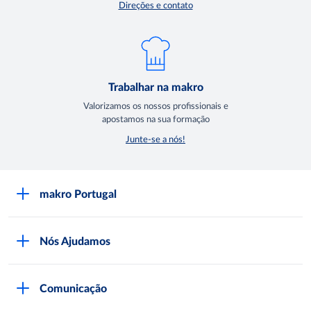
Direções e contato
Trabalhar na makro
Valorizamos os nossos profissionais e
apostamos na sua formação
Junte-se a nós!
makro Portugal
Sobre a makro
Nós Ajudamos
Lojas makro
Seja Cliente
Trabalhar na makro
Comunicação
Documentação Necessária
Comprar na makro