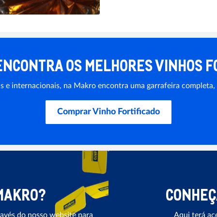
ENCONTRA OS MELHORES VINHOS F
ais e internacionais, na Makro encontra uma garrafeira comple
Comprar Vinho Fortificado
 MAKRO?
CONHEÇ
través do nosso website para
Aqui terá a