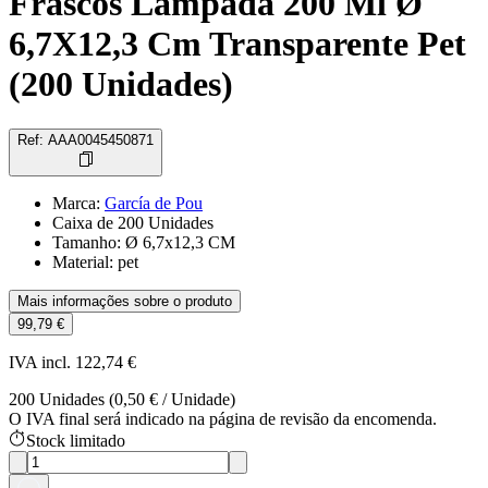
Frascos Lâmpada 200 Ml Ø
6,7X12,3 Cm Transparente Pet
(200 Unidades)
Ref
:
AAA0045450871
Marca
:
García de Pou
Caixa de 200 Unidades
Tamanho: Ø 6,7x12,3 CM
Material: pet
Mais informações sobre o produto
99,79 €
IVA incl. 122,74 €
200
Unidades
(
0,50 €
/
Unidade
)
O IVA final será indicado na página de revisão da encomenda.
Stock limitado