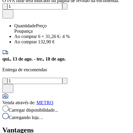
O IVA final será indicado na página de revisão da encomenda.
Quantidade
Preço
Poupança
Ao comprar 6
+
31,26 €
-
4
%
Ao comprar 1
32,90 €
qui., 13 de ago. - ter., 18 de ago.
Entrega de encomendas
Venda através de
:
METRO
Carregar disponibilidade...
Carregando loja…
Vantagens