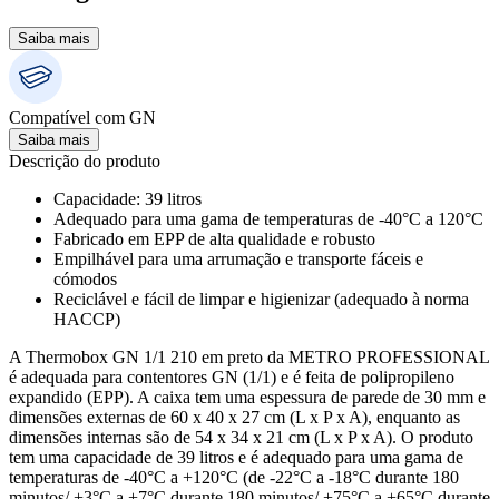
Saiba mais
Compatível com GN
Saiba mais
Descrição do produto
Capacidade: 39 litros
Adequado para uma gama de temperaturas de -40°C a 120°C
Fabricado em EPP de alta qualidade e robusto
Empilhável para uma arrumação e transporte fáceis e
cómodos
Reciclável e fácil de limpar e higienizar (adequado à norma
HACCP)
A Thermobox GN 1/1 210 em preto da METRO PROFESSIONAL
é adequada para contentores GN (1/1) e é feita de polipropileno
expandido (EPP). A caixa tem uma espessura de parede de 30 mm e
dimensões externas de 60 x 40 x 27 cm (L x P x A), enquanto as
dimensões internas são de 54 x 34 x 21 cm (L x P x A). O produto
tem uma capacidade de 39 litros e é adequado para uma gama de
temperaturas de -40°C a +120°C (de -22°C a -18°C durante 180
minutos/ +3°C a +7°C durante 180 minutos/ +75°C a +65°C durante