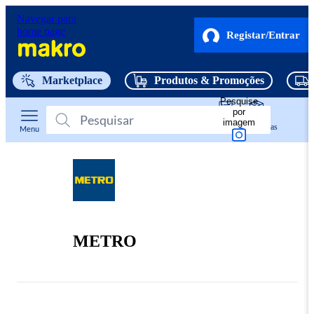
Navegar para
home page
Registar/Entrar
Marketplace
Produtos & Promoções
Pesquise
por
imagem
Listas
Encomendas
Menu
METRO