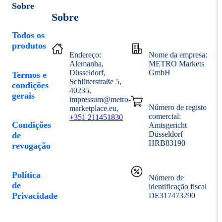
Sobre
Sobre
Todos os
produtos
Endereço:
Nome da empresa:
Alemanha
METRO Markets
Düsseldorf
GmbH
Termos e
Schlüterstraße 5
condições
40235
gerais
impressum@metro-
Número de registo
marketplace.eu
comercial:
+351 211451830
Condições
Amtsgericht
Düsseldorf
de
HRB83190
revogação
Política
Número de
de
identificação fiscal
Privacidade
DE317473290