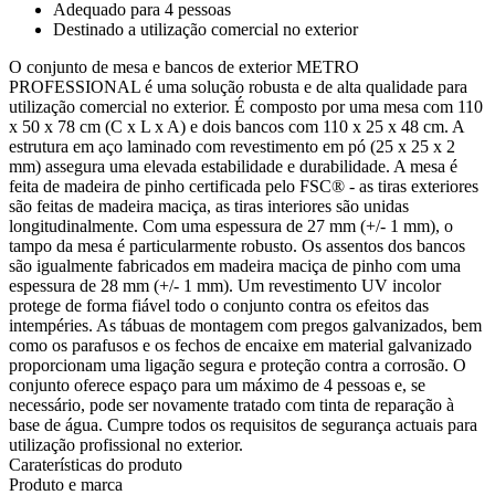
Adequado para 4 pessoas
Destinado a utilização comercial no exterior
O conjunto de mesa e bancos de exterior METRO
PROFESSIONAL é uma solução robusta e de alta qualidade para
utilização comercial no exterior. É composto por uma mesa com 110
x 50 x 78 cm (C x L x A) e dois bancos com 110 x 25 x 48 cm. A
estrutura em aço laminado com revestimento em pó (25 x 25 x 2
mm) assegura uma elevada estabilidade e durabilidade. A mesa é
feita de madeira de pinho certificada pelo FSC® - as tiras exteriores
são feitas de madeira maciça, as tiras interiores são unidas
longitudinalmente. Com uma espessura de 27 mm (+/- 1 mm), o
tampo da mesa é particularmente robusto. Os assentos dos bancos
são igualmente fabricados em madeira maciça de pinho com uma
espessura de 28 mm (+/- 1 mm). Um revestimento UV incolor
protege de forma fiável todo o conjunto contra os efeitos das
intempéries. As tábuas de montagem com pregos galvanizados, bem
como os parafusos e os fechos de encaixe em material galvanizado
proporcionam uma ligação segura e proteção contra a corrosão. O
conjunto oferece espaço para um máximo de 4 pessoas e, se
necessário, pode ser novamente tratado com tinta de reparação à
base de água. Cumpre todos os requisitos de segurança actuais para
utilização profissional no exterior.
Caraterísticas do produto
Produto e marca