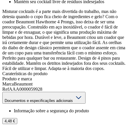
Mantém seu cocktail livre de resíduos indesejados
Misturar cocktails é a parte mais divertida do trabalho, mas não
detesta quando o copo fica cheio de ingredientes e gelo? Com o
coador Beaumont Hawthorne 4 Prongs, isso deixa de ser uma
preocupação. Construído em aço inoxidável, o coador é fácil de
limpar e de enxaguar, o que significa uma produção máxima de
bebidas por hora. Durável e leve, a Beaumont criou um coador que
irá certamente durar e que permite uma utilização fácil. As orelhas
do diabo de design clássico permitem que o coador assente em cima
de um copo para uma transferência fácil com o mínimo esforço.
Perfeito para qualquer bar ou restaurante. Design de 4 pinos para
estabilidade. Mantém os detritos indesejados fora dos seus cocktails.
Fácil de utilizar e limpar. Adapta-se à maioria dos copos.
Caraterísticas do produto
Produto e marca
Marca
Beaumont
Ref
AAA0000059928
Documentos e especificações adicionais
Informação sobre a segurança do produto
4,48 €