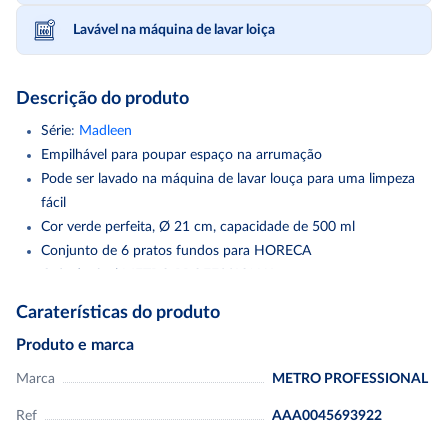
Lavável na máquina de lavar loiça
Descrição do produto
Série
:
Madleen
Empilhável para poupar espaço na arrumação
Pode ser lavado na máquina de lavar louça para uma limpeza
fácil
Cor verde perfeita, Ø 21 cm, capacidade de 500 ml
Conjunto de 6 pratos fundos para HORECA
Grés durável METRO PROFESSIONAL
Caraterísticas do produto
Descubra o nosso prato fundo em grés METRO PROFESSIONAL
Madleen, uma escolha de primeira classe para as suas necessidades
Produto e marca
de restauração. Este prato combina um design sofisticado com
Marca
METRO PROFESSIONAL
características funcionais e foi especialmente concebido para uso
profissional. Com a sua cor verde, dá um toque atrativo à sua
Ref
AAA0045693922
mesa. O rebordo escuro confere a este prato uma elegância rústica.