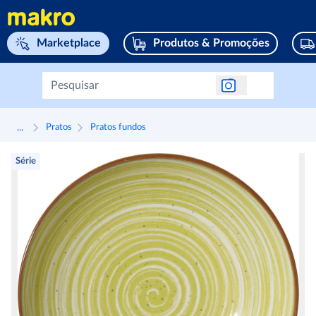
Navegar para home page
Marketplace
Produtos & Promoções
...
Pratos
Pratos fundos
Série