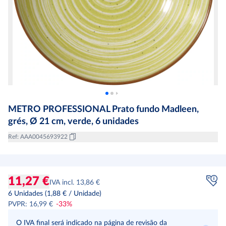
METRO PROFESSIONAL Prato fundo Madleen,
grés, Ø 21 cm, verde, 6 unidades
Ref
:
AAA0045693922
11,27 €
IVA incl. 13,86 €
6
Unidades
(
1,88 €
/
Unidade
)
PVPR
:
16,99 €
-
33
%
O IVA final será indicado na página de revisão da