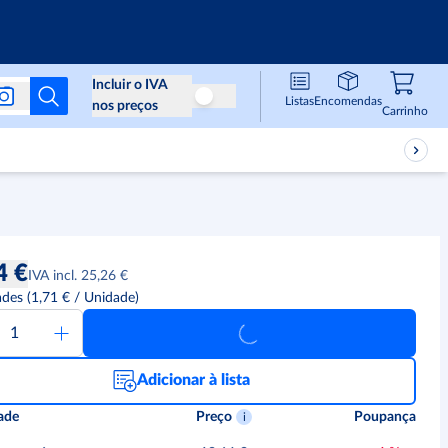
Info & Serviços
Incluir o IVA
Listas
Encomendas
Não incluir o IVA nos preços
nos preços
Carri
,
0
Carrinho
4 €
IVA incl. 25,26 €
ades
(
1,71 €
/
Unidade
)
Adicionar à lista
ade
Preço
Poupança