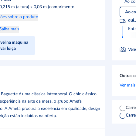
Ao co
0,215 m (altura) x 0,03 m (comprimento
Ao co
ões sobre o produto
qui.
Ent
Saiba mais
vel na máquina
avar loiça
Ven
Outras o
Ver mais
Baguette é uma clássica intemporal. O chic clássico
 experiência na arte da mesa, o grupo Amefa
Carre
ão. A Amefa procura a excelência em qualidade, design
Carre
ção estão incluídos na oferta.