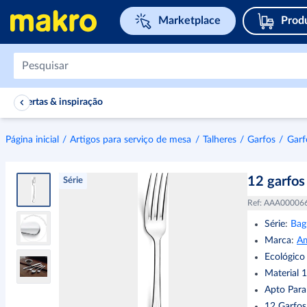
Navegar para home page
Marketplace
Prod
Ofertas & inspiração
Página inicial
Artigos para serviço de mesa
Talheres
Garfos
Garf
12 garfos
Série
Ref
:
AAA00006
Série
:
Bag
Marca
:
A
Ecológico
Material 
Apto Para
12 Garfo