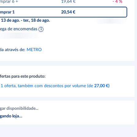
mprar 6
+
19,64 €
-
4
%
mprar 1
20,54 €
, 13 de ago. - ter., 18 de ago.
rega de encomendas
da através de
:
METRO
fertas para este produto:
 1 oferta, também com descontos por volume (de
27,00 €
)
gar disponibilidade...
gando loja…