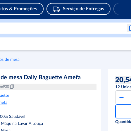
utos & Promoções
Serviço de Entregas
os de mesa
 de mesa Daily Baguette Amefa
20,5
66930
12
Unid
uette
mefa
100% Saudável
Quantid
 Máquina Lavar A Louça
s Mesa