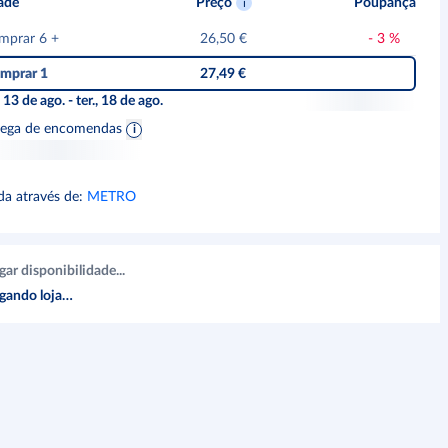
ade
Preço
Poupança
mprar 6
+
26,50 €
-
3
%
mprar 1
27,49 €
, 13 de ago. - ter., 18 de ago.
rega de encomendas
da através de
:
METRO
gar disponibilidade...
gando loja…