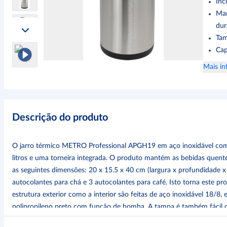
Inc
Man
dur
Tam
Cap
Mais in
Descrição do produto
O jarro térmico METRO Professional APGH19 em aço inoxidável co
litros e uma torneira integrada. O produto mantém as bebidas quent
as seguintes dimensões: 20 x 15.5 x 40 cm (largura x profundidade x 
autocolantes para chá e 3 autocolantes para café. Isto torna este pro
estrutura exterior como a interior são feitas de aço inoxidável 18
polipropileno preto com função de bomba. A tampa é também fácil de
segurança e à facilidade de desmontagem, este jarro térmico é simples 