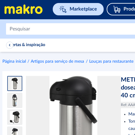
Navegar para home page
Marketplace
Prod
Ofertas & inspiração
Página inicial
Artigos para serviço de mesa
Louças para restaurante
METR
dosea
40 cm
Ref
:
AAA
Ma
Tor
cau