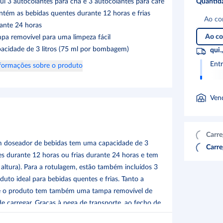
lui 3 autocolantes para chá e 3 autocolantes para café
Quantid
tém as bebidas quentes durante 12 horas e frias
Ao co
ante 24 horas
Ao co
pa removível para uma limpeza fácil
acidade de 3 litros (75 ml por bombagem)
qui.
Ent
formações sobre o produto
Ven
Carre
m doseador de bebidas tem uma capacidade de 3
Carre
es durante 12 horas ou frias durante 24 horas e tem
altura). Para a rotulagem, estão também incluídos 3
duto ideal para bebidas quentes e frias. Tanto a
/8, e o produto tem também uma tampa removível de
 carregar. Graças à pega de transporte, ao fecho de
e prático de utilizar e transportar.