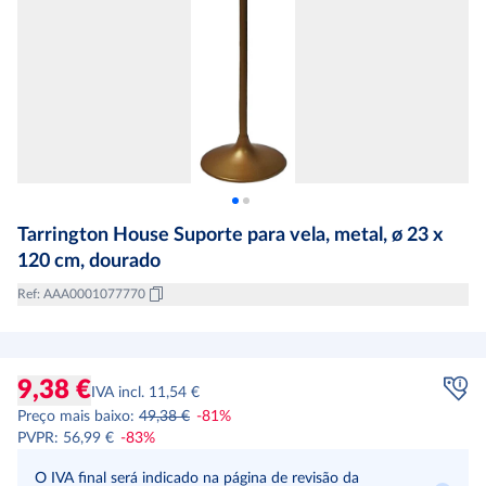
Tarrington House Suporte para vela, metal, ø 23 x
120 cm, dourado
Ref
:
AAA0001077770
9,38 €
IVA incl. 11,54 €
Preço mais baixo
:
49,38 €
-
81
%
PVPR
:
56,99 €
-
83
%
O IVA final será indicado na página de revisão da