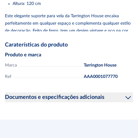
Altura: 120 cm
Este elegante suporte para vela da Tarrington House encaixa
perfeitamente em qualquer espaço e complementa qualquer estilo
de decoração. Feito de ferro, tem um design vintage e oco na cor
dourada, o que acrescenta brilho a qualquer divisão. Tem as
Caraterísticas do produto
dimensões 23 x 23 x 120 cm (L x P x A). Adequado apenas para
uso decorativo em interiores.
Produto e marca
Marca
Tarrington House
Ref
AAA0001077770
Documentos e especificações adicionais
Informação sobre a segurança do produto