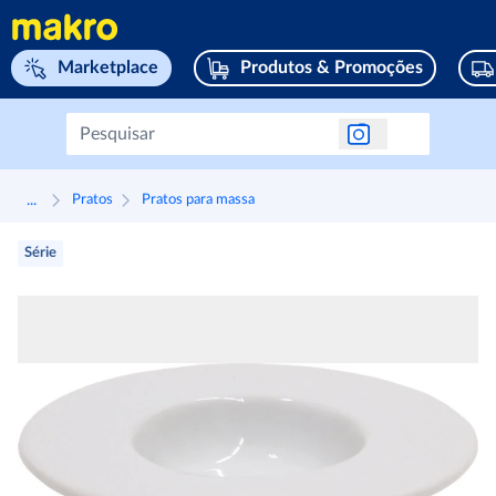
Navegar para home page
Marketplace
Produtos & Promoções
...
Pratos
Pratos para massa
Série