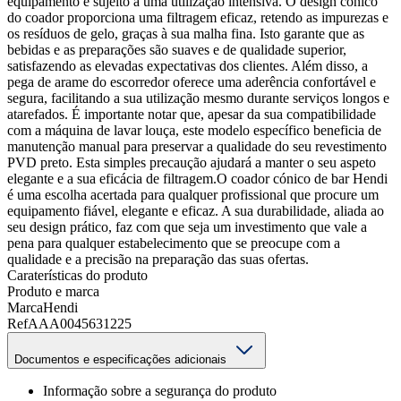
equipamento é sujeito a uma utilização intensiva. O design cónico
do coador proporciona uma filtragem eficaz, retendo as impurezas e
os resíduos de gelo, graças à sua malha fina. Isto garante que as
bebidas e as preparações são suaves e de qualidade superior,
satisfazendo as elevadas expectativas dos clientes. Além disso, a
pega de arame do escorredor oferece uma aderência confortável e
segura, facilitando a sua utilização mesmo durante serviços longos e
atarefados. É importante notar que, apesar da sua compatibilidade
com a máquina de lavar louça, este modelo específico beneficia de
manutenção manual para preservar a qualidade do seu revestimento
PVD preto. Esta simples precaução ajudará a manter o seu aspeto
elegante e a sua eficácia de filtragem.O coador cónico de bar Hendi
é uma escolha acertada para qualquer profissional que procure um
equipamento fiável, elegante e eficaz. A sua durabilidade, aliada ao
seu design prático, faz com que seja um investimento que vale a
pena para qualquer estabelecimento que se preocupe com a
qualidade e a precisão na preparação das suas ofertas.
Caraterísticas do produto
Produto e marca
Marca
Hendi
Ref
AAA0045631225
Documentos e especificações adicionais
Informação sobre a segurança do produto