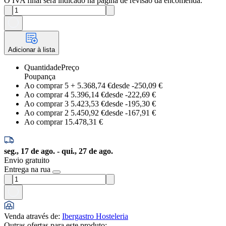
O IVA final será indicado na página de revisão da encomenda.
Adicionar à lista
Quantidade
Preço
Poupança
Ao comprar 5
+
5.368,74 €
desde -
250,09 €
Ao comprar 4
5.396,14 €
desde -
222,69 €
Ao comprar 3
5.423,53 €
desde -
195,30 €
Ao comprar 2
5.450,92 €
desde -
167,91 €
Ao comprar 1
5.478,31 €
seg., 17 de ago. - qui., 27 de ago.
Envio gratuito
Entrega na rua
Venda através de
:
Ibergastro Hosteleria
Outras ofertas para este produto: