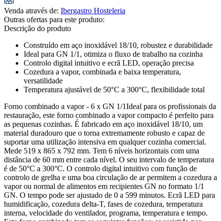
Venda através de
:
Ibergastro Hosteleria
Outras ofertas para este produto:
Descrição do produto
Construído em aço inoxidável 18/10, robustez e durabilidade
Ideal para GN 1/1, otimiza o fluxo de trabalho na cozinha
Controlo digital intuitivo e ecrã LED, operação precisa
Cozedura a vapor, combinada e baixa temperatura,
versatilidade
Temperatura ajustável de 50°C a 300°C, flexibilidade total
Forno combinado a vapor - 6 x GN 1/1Ideal para os profissionais da
restauração, este forno combinado a vapor compacto é perfeito para
as pequenas cozinhas. É fabricado em aço inoxidável 18/10, um
material duradouro que o torna extremamente robusto e capaz de
suportar uma utilização intensiva em qualquer cozinha comercial.
Mede 519 x 865 x 792 mm. Tem 6 níveis horizontais com uma
distância de 60 mm entre cada nível. O seu intervalo de temperatura
é de 50°C a 300°C. O controlo digital intuitivo com função de
controlo de grelha e uma boa circulação de ar permitem a cozedura a
vapor ou normal de alimentos em recipientes GN no formato 1/1
GN. O tempo pode ser ajustado de 0 a 599 minutos. Ecrã LED para
humidificação, cozedura delta-T, fases de cozedura, temperatura
interna, velocidade do ventilador, programa, temperatura e tempo.