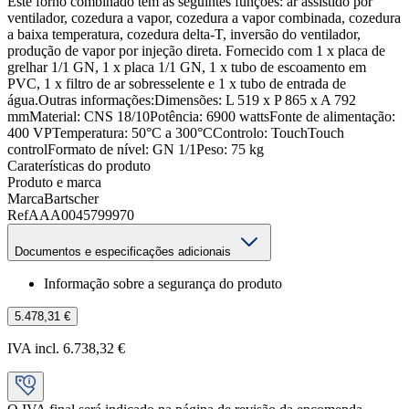
Este forno combinado tem as seguintes funções: ar assistido por
ventilador, cozedura a vapor, cozedura a vapor combinada, cozedura
a baixa temperatura, cozedura delta-T, inversão do ventilador,
produção de vapor por injeção direta. Fornecido com 1 x placa de
grelhar 1/1 GN, 1 x placa 1/1 GN, 1 x tubo de escoamento em
PVC, 1 x filtro de ar sobresselente e 1 x tubo de entrada de
água.Outras informações:Dimensões: L 519 x P 865 x A 792
mmMaterial: CNS 18/10Potência: 6900 wattsFonte de alimentação:
400 VPTemperatura: 50°C a 300°CControlo: TouchTouch
controlFormato de nível: GN 1/1Peso: 75 kg
Caraterísticas do produto
Produto e marca
Marca
Bartscher
Ref
AAA0045799970
Documentos e especificações adicionais
Informação sobre a segurança do produto
5.478,31 €
IVA incl. 6.738,32 €