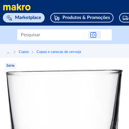
Navegar para home page
Marketplace
Produtos & Promoções
...
Copos
Copos e canecas de cerveja
Série