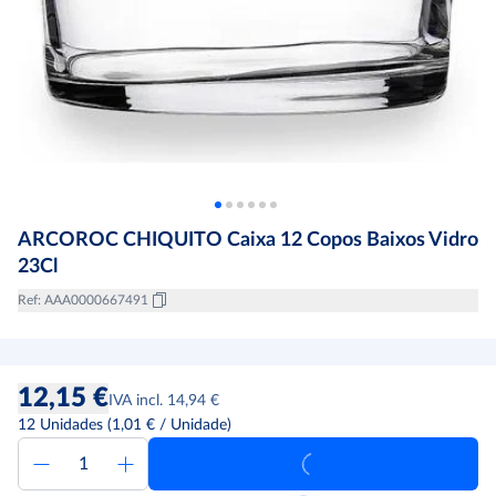
ARCOROC CHIQUITO Caixa 12 Copos Baixos Vidro
23Cl
Ref
:
AAA0000667491
12,15 €
IVA incl. 14,94 €
12
Unidades
(
1,01 €
/
Unidade
)