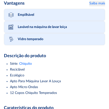
Vantagens
Saiba mais
Empilhável
Lavável na máquina de lavar loiça
Vidro temperado
Descrição do produto
Série
:
Chiquito
Reciclável
Ecológico
Apto Para Máquina Lavar A Louça
Apto Micro-Ondas
12 Copos Chiquito Temperados
Arcoroc Chiquito Caixa 12 Copos Baixos Vidro 23Cl. 12 Copos
Caraterísticas do produto
Chiquito Temperados Apto Micro-Ondas . Apto Frigorífico .