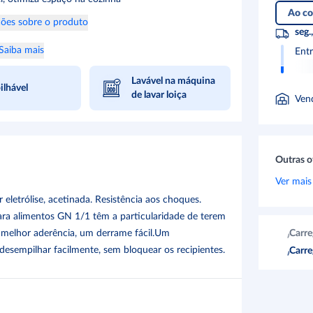
Ao co
ões sobre o produto
seg.
Saiba mais
Ent
Lavável na máquina
lhável
de lavar loiça
Ven
Outras o
Ver mais
 eletrólise, acetinada. Resistência aos choques.
 para alimentos GN 1/1 têm a particularidade de terem
 melhor aderência, um derrame fácil.Um
Carre
esempilhar facilmente, sem bloquear os recipientes.
Carre