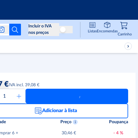
Info & Serviços
Incluir o IVA
Listas
Encomendas
Não incluir o IVA nos preços
nos preços
Carri
,
0
Carrinho
7 €
IVA incl. 39,08 €
Adicionar à lista
ade
Preço
Poupança
mprar 6
+
30,46 €
-
4
%