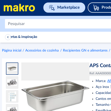
Navegar para home page
Marketplace
Prod
Ofertas & inspiração
Página inicial
Acessórios de cozinha
Recipientes GN e alimentares
APS Cont
Ref
:
AAA00000
Marca
:
A
Aço inox 
Capacidad
Cantos em
Tamanho 
Empilháve