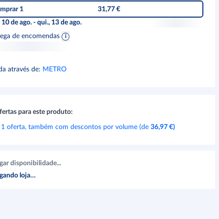
mprar 1
31,77 €
, 10 de ago. - qui., 13 de ago.
rega de encomendas
da através de
:
METRO
fertas para este produto:
 1 oferta, também com descontos por volume (de
36,97 €
)
gar disponibilidade...
gando loja…