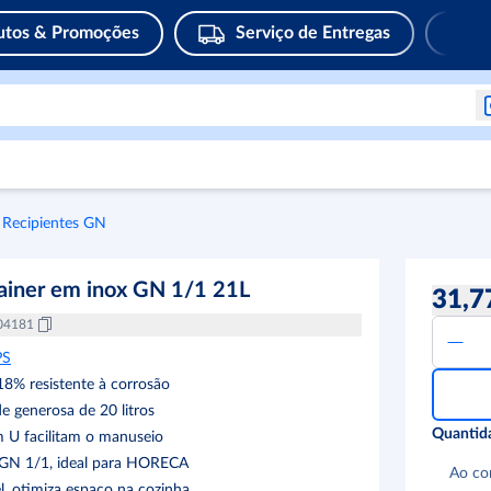
utos & Promoções
Serviço de Entregas
Recipientes GN
ainer em inox GN 1/1 21L
31,7
04181
PS
18% resistente à corrosão
e generosa de 20 litros
Quantid
 U facilitam o manuseio
GN 1/1, ideal para HORECA
Ao co
l, otimiza espaço na cozinha