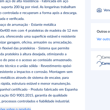
em aço de alta resistência - Fabricada em aço
 suporta 200 kg por nível. As longarinas trabalham
Ven
o controlada e recuperam a forma após a descarga.
ada e verificada.
aço de arrumação - Estante metálica
0x400 mm com 4 prateleiras de madeira de 12 mm
Outras o
ra, oferecendo uma superfície estável e resistente
Ver outr
nizar garagem, oficina, armazém ou arrecadação.
flexível das prateleiras - Sistema que permite
a prateleira à altura desejada, otimizando a
Carre
ção do peso e o acesso ao conteúdo armazenado.
Carre
o técnico e união sólida - Revestimento epóxi-
 resistente a impactos e corrosão. Montagem sem
 metálicos através de sistema de encaixe, para
o rápida, estrutura estável e menor manutenção.
spanhol certificado - Produto fabricado em Espanha
ficação ISO 9001:2015, garantia de qualidade
 processos controlados e fiabilidade industrial.
ões sobre o produto