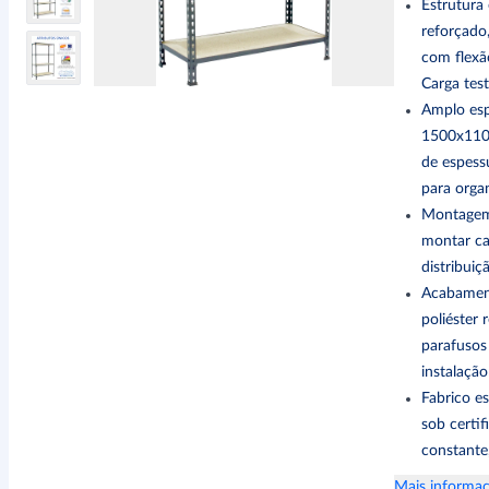
Estrutura 
reforçado,
com flexã
Carga test
Amplo esp
1500x110
de espessu
para orga
Montagem 
montar cad
distribui
Acabament
poliéster
parafusos
instalaçã
Fabrico e
sob certi
constante,
Mais informaç