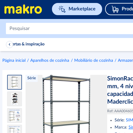
Navegar para home page
Marketplace
Prod
Ofertas & inspiração
Página inicial
Aparelhos de cozinha
Mobiliário de cozinha
Armazen
SimonRac
Série
mm, 4 nív
capacidad
Madercli
Ref
:
AAA00460
Série
:
SI
Marca
:
S