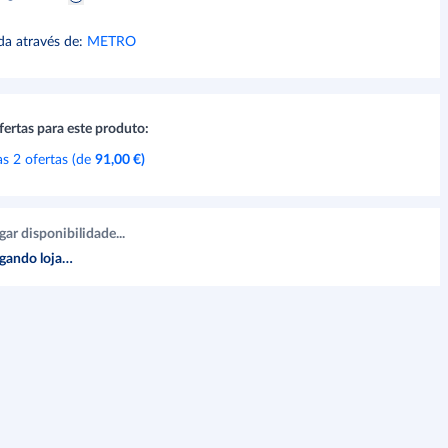
da através de
:
METRO
fertas para este produto:
as 2 ofertas (de
91,00 €
)
gar disponibilidade...
gando loja…