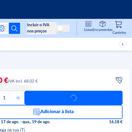
Info & Serviços
Incluir o IVA
Listas
Encomendas
Não incluir o IVA nos preços
nos preços
Carri
,
0
Carrinho
0 €
IVA incl. 68,02 €
Adicionar à lista
, 17 de ago. - qua., 19 de ago.
16,18 €
ega na rua