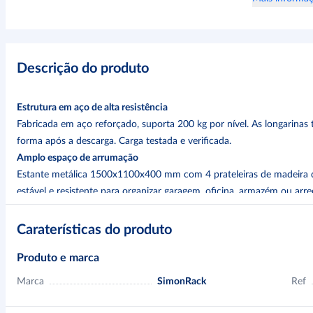
Descrição do produto
Estrutura em aço de alta resistência
Fabricada em aço reforçado, suporta 200 kg por nível. As longarina
forma após a descarga. Carga testada e verificada.
Amplo espaço de arrumação
Estante metálica 1500x1100x400 mm com 4 prateleiras de madeira 
estável e resistente para organizar garagem, oficina, armazém ou arr
Montagem flexível das prateleiras
Sistema que permite montar cada prateleira à altura desejada, otimi
Caraterísticas do produto
armazenado.
Produto e marca
Acabamento técnico e união sólida
Revestimento epóxi-poliéster resistente a impactos e corrosão. Mon
Marca
SimonRack
Ref
encaixe, para instalação rápida, estrutura estável e menor manutençã
Fabrico espanhol certificado