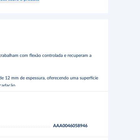
s trabalham com flexão controlada e recuperam a
de 12 mm de espessura, oferecendo uma superfície
ecadação.
zando a distribuição do peso e o acesso ao conteúdo
tagem sem parafusos metálicos através de sistema de
AAA0046058946
o.