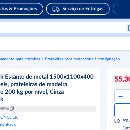
utos & Promoções
Serviço de Entregas
amento para cozinhas
Prateleiras para mercadoria à consignação
k Estante de metal 1500x1100x400
55,3
eis, prateleiras de madeira,
e 200 kg por nível, Cinza -
ck
58946
MONCLICK
seg.
imonRack
Entr