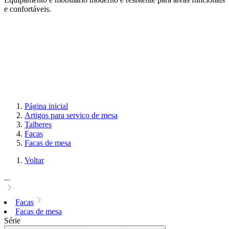
e confortáveis.
Página inicial
Artigos para serviço de mesa
Talheres
Facas
Facas de mesa
Voltar
...
Facas
Facas de mesa
Série