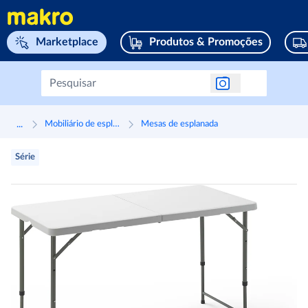
Navegar para home page
Marketplace
Produtos & Promoções
...
Mobiliário de esplanadas
Mesas de esplanada
Série