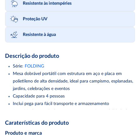
Resistente às intempéries
Proteção UV
Resistente à água
Descrição do produto
Série
:
FOLDING
Mesa dobrável portátil com estrutura em aço e placa em
polietileno de alta densidade, ideal para campismo, esplanadas,
jardins, celebrações e eventos
Capacidade para 4 pessoas
Inclui pega para fácil transporte e armazenamento
Possui fecho e anéis de segurança para maior estabilidade, bem
como almofadas de borracha "antiderrapantes" nas pernas
Caraterísticas do produto
Pernas telescópicas com altura regulável em 3 posições
Produto e marca
(58/74/90 centímetros)