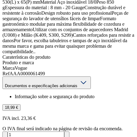
530(L) x 65(P) mmMaterial Aço inoxidável 18/0Peso 850
gEspessura do material : 8 mm - 20 GaugeConstrução durável e
resistente à corrosãoDesign robusto para uso profissionalPeças de
segurança do lavador de utensílios fáceis de limparFormato
gastronómico modular para máxima flexibilidade de cozedura e
armazenamentoUtilizar com os conjuntos de aquecedores Madrid
(U008) e Milão (K409, S300, S299)Cantos reforçados para resistir a
danosPor favor, escolha tabuleiros e tampas de aço inoxidável da
mesma marca e gama para evitar quaisquer problemas de
compatibilidade..
Caraterísticas do produto
Produto e marca
Marca
Vogue
Ref
AAA0000061499
Documentos e especificações adicionais
Informação sobre a segurança do produto
18,99 €
IVA incl. 23,36 €
O IVA final será indicado na página de revisão da encomenda.