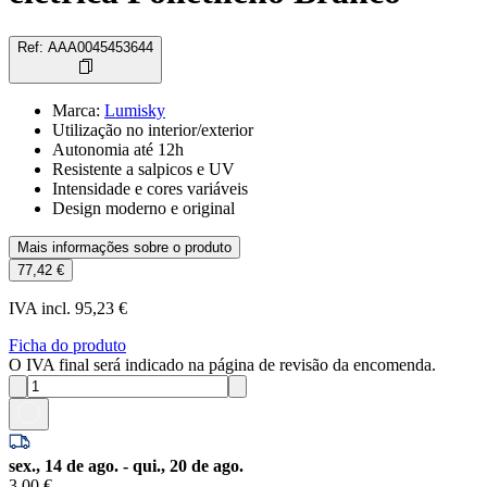
Ref
:
AAA0045453644
Marca
:
Lumisky
Utilização no interior/exterior
Autonomia até 12h
Resistente a salpicos e UV
Intensidade e cores variáveis
Design moderno e original
Mais informações sobre o produto
77,42 €
IVA incl. 95,23 €
Ficha do produto
O IVA final será indicado na página de revisão da encomenda.
sex., 14 de ago. - qui., 20 de ago.
3,00 €