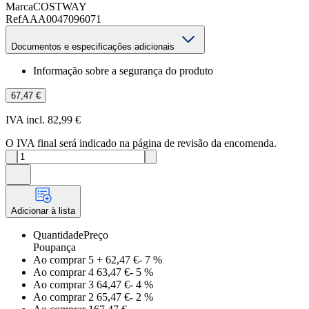
Marca
COSTWAY
Ref
AAA0047096071
Documentos e especificações adicionais
Informação sobre a segurança do produto
67,47 €
IVA incl. 82,99 €
O IVA final será indicado na página de revisão da encomenda.
Adicionar à lista
Quantidade
Preço
Poupança
Ao comprar 5
+
62,47 €
-
7
%
Ao comprar 4
63,47 €
-
5
%
Ao comprar 3
64,47 €
-
4
%
Ao comprar 2
65,47 €
-
2
%