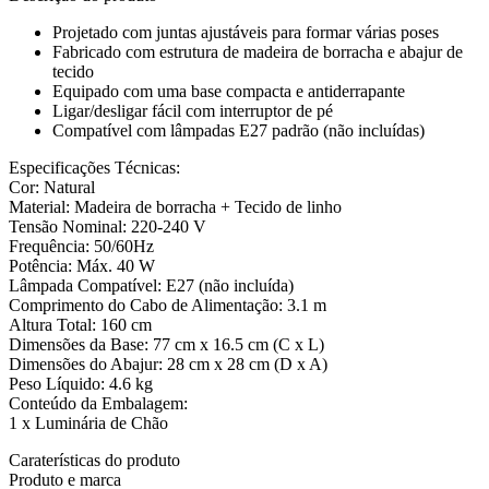
Projetado com juntas ajustáveis para formar várias poses
Fabricado com estrutura de madeira de borracha e abajur de
tecido
Equipado com uma base compacta e antiderrapante
Ligar/desligar fácil com interruptor de pé
Compatível com lâmpadas E27 padrão (não incluídas)
Especificações Técnicas:
Cor: Natural
Material: Madeira de borracha + Tecido de linho
Tensão Nominal: 220-240 V
Frequência: 50/60Hz
Potência: Máx. 40 W
Lâmpada Compatível: E27 (não incluída)
Comprimento do Cabo de Alimentação: 3.1 m
Altura Total: 160 cm
Dimensões da Base: 77 cm x 16.5 cm (C x L)
Dimensões do Abajur: 28 cm x 28 cm (D x A)
Peso Líquido: 4.6 kg
Conteúdo da Embalagem:
1 x Luminária de Chão
Caraterísticas do produto
Produto e marca