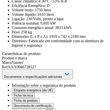
Classe climática: 4 30°C / 55% H.R
Eficiência Energética: D
Volume bruto: 1750 litros
Volume líquido: 1610 litros
Ligação: 230 Volts, pronto a ligar
Potência nominal: 0,695 kW
Consumo energético anual: 3833 kWh
Peso: 258 kg
Dimensões (L x P x A): 1919 x 742 x 2180 mm
Diretrizes: Fabricado em conformidade com as diretrizes de
higiene e segurança
Caraterísticas do produto
Produto e marca
Marca
Vaiotec
Ref
AAA0046728527
Documentos e especificações adicionais
Informação sobre a segurança do produto
Etiqueta energética (da UE)
Ficha técnica
Ficha do produto
Documento de certificação