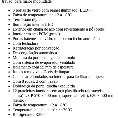
travão, para maior mobilidade.
3 portas de vidro com painel iluminado (LED)
Faixa de temperatura: de +2 a +8°C
Termóstato digital
Iluminação interior LED
Exterior em chapa de aço com revestimento a pó (preto)
Interior em aço PCM (preto)
Portas batentes em vidro duplo com fecho automático
Com fechadura
Refrigeração por convecção
Descongelação automática
Moldura da porta em liga de alumínio
Com sistema de evaporador ventilado
Isolamento com 55 mm de espessura
Juntas removíveis fáceis de limpar
Cantos arredondados no interior para facilitar a limpeza
Com 8 rodas, 2 com travão
Dobradiça da porta: direita / esquerda
12 prateleiras interiores em aço plastificado (ajustáveis em
altura) L x P 570 x 500 mm (esquerda/direita), 620 x 500 mm
(centro)
Faixa de temperatura: +2 a +8°C
Temperatura ambiente máx.: +30°C
Refrigerante: R290