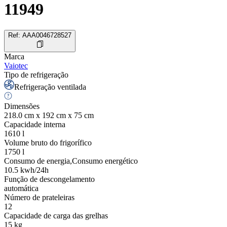
11949
Ref
:
AAA0046728527
Marca
Vaiotec
Tipo de refrigeração
Refrigeração ventilada
Dimensões
218.0 cm x 192 cm x 75 cm
Capacidade interna
1610
l
Volume bruto do frigorífico
1750
l
Consumo de energia,Consumo energético
10.5
kwh/24h
Função de descongelamento
automática
Número de prateleiras
12
Capacidade de carga das grelhas
15
kg