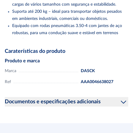
cargas de vários tamanhos com segurança e estabilidade.
Suporta até 200 kg – ideal para transportar objetos pesados
em ambientes industriais, comerciais ou domésticos.
Equipado com rodas pneumáticas 3.50-4 com jantes de aço
robustas, para uma condução suave e estável em terrenos
irregulares.
Estrutura em aço com pintura protetora contra ferrugem e
Caraterísticas do produto
desgaste.
Produto e marca
Punho ergonômico com revestimento antiderrapante para uma
pegada firme e segura.
Marca
DASCK
A carretilha dobrável DASCK foi desenvolvida para facilitar o
Ref
AAA0046638027
transporte de cargas pesadas em ambientes domésticos, industriais
e de jardinagem. Sua estrutura metálica reforçada e a plataforma
Documentos e especificações adicionais
dobrável de aço de 3 mm oferecem grande estabilidade e
durabilidade. Equipada com rodas pneumáticas de borracha maciça
Informação sobre a segurança do produto
e aros de aço, garante tração ideal em todos os tipos de superfícies.
A pá rebatível permite poupar espaço no armazenamento, e as
pegas ergonômicas oferecem uma aderência firme e confortável.